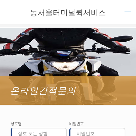
동서울터미널퀵서비스
온라인견적문의
상호명
비밀번호