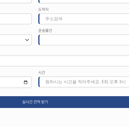
도착지
운송물건
시간