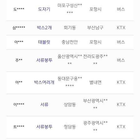
마포구성산**
도자기
포항시
버스
도****
***
박스2개
회기동
부산남구
KTX
삼*****
태블릿
충남천안
포항시
버스
아***
울산광역시**
전라도광주**
서류봉투
버스
주**
**
**
동대문구용**
박스여러개
별내면
KTX
아**
****
부산광역시**
서류
상암동
KTX
이****
**
광주광역시**
서류봉투
청담동
KTX
트****
**