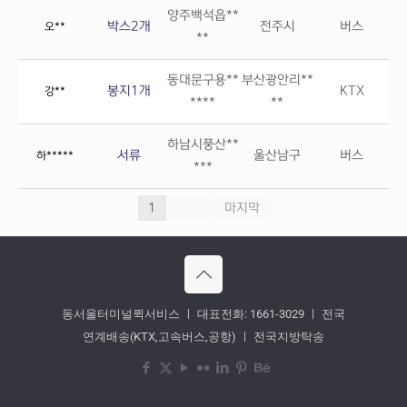
양주백석읍**
박스2개
전주시
버스
오**
**
동대문구용**
부산광안리**
봉지1개
KTX
강**
****
**
하남시풍산**
서류
울산남구
버스
하*****
***
1
»
마지막
동서울터미널퀵서비스 ㅣ 대표전화: 1661-3029 ㅣ 전국
연계배송(KTX,고속버스,공항) ㅣ 전국지방탁송