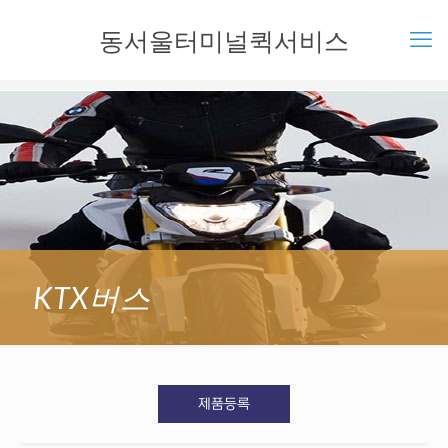
동서울터미널퀵서비스
KTX버스
제품등록